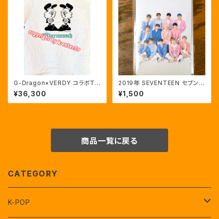
G-Dragon×VERDY コラボTシ
2019年 SEVENTEEN セブンテ
ャツ白(XL)
ィーン ソウル ファンミ 公式キャ
¥36,300
¥1,500
ッシュビーカード CASH BEE C
ARD
商品一覧に戻る
CATEGORY
K-POP