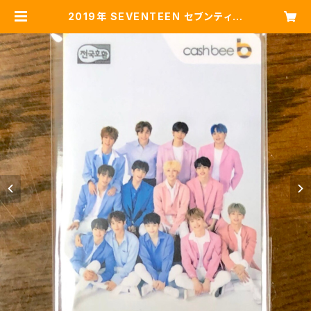
2019年 SEVENTEEN セブンティー
ン ソウル ファンミ 公式キャッシュビ
ーカード CASH BEE CARD | Kシ
ョップ「こりあり」