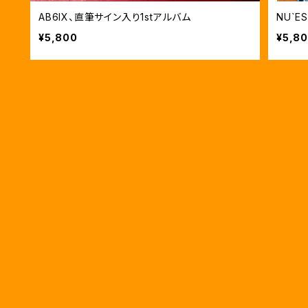
AB6IX、直筆サイン入り1stアルバム
NU`
¥5,800
¥5,8