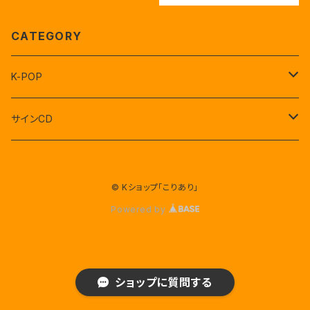
CATEGORY
K-POP
セブンティーン
サインCD
BTS(防弾少年団)
セブンティーン
© Kショップ「こりあり」
EXO
NE`WEST
Powered by
AB6IX
AB6IX
ショップに質問する
東方神起
x1 エックスワン