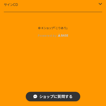
セブンティーン
サインCD
BTS(防弾少年団)
セブンティーン
© Kショップ「こりあり」
EXO
NE`WEST
Powered by
AB6IX
AB6IX
東方神起
x1 エックスワン
TWICE
JYJ
ショップに質問する
ビックバン