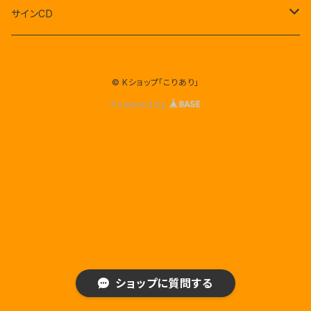
セブンティーン
サインCD
BTS(防弾少年団)
セブンティーン
© Kショップ「こりあり」
EXO
NE`WEST
Powered by
AB6IX
AB6IX
東方神起
x1 エックスワン
TWICE
JYJ
ショップに質問する
ビックバン