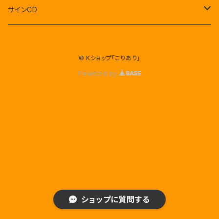
セブンティーン
サインCD
BTS(防弾少年団)
セブンティーン
© Kショップ「こりあり」
EXO
NE`WEST
Powered by
AB6IX
AB6IX
東方神起
x1 エックスワン
TWICE
JYJ
ショップに質問する
ビックバン