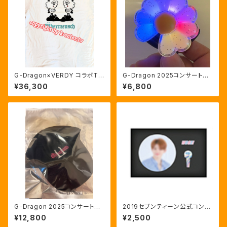
G-Dragon×VERDY コラボTシ
G-Dragon 2025コンサート公
ャツ白(XL)
式ミニライトキーリング
¥36,300
¥6,800
G-Dragon 2025コンサート公
2019セブンティーン公式コンサ
式キャップ(未開封)
ート バッジセット
¥12,800
¥2,500